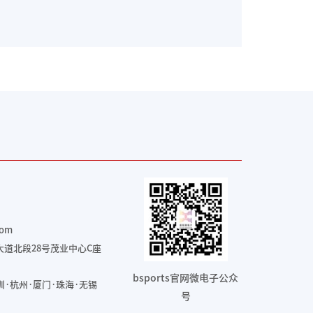
com
道北段28号茂业中心C座
bsports官网微电子公众
圳·杭州·厦门·珠海
·无锡
号