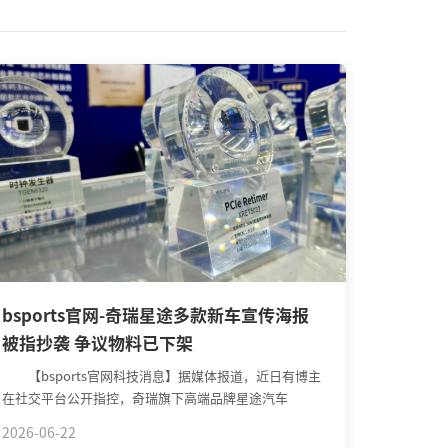
bsports官网-奇瑞星途多款新车宣传海报
被指抄袭 争议物料已下架
【bsports官网科技消息】据媒体报道，近日有博主
在社交平台公开指控，奇瑞旗下高端品牌星途汽车
2026-06-22