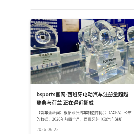
bsports官网-西班牙电动汽车注册量超越
瑞典与荷兰 正在逼近挪威
【智车派新闻】根据欧洲汽车制造商协会（ACEA）公布
的数据，2026年前四个月，西班牙纯电动汽车注册
2026-06-22