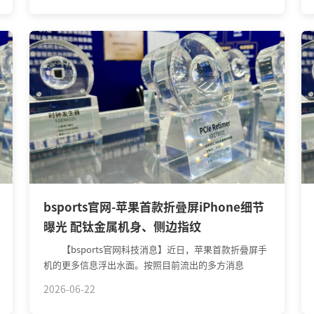
bsports官网-苹果首款折叠屏iPhone细节
曝光 配钛金属机身、侧边指纹
【bsports官网科技消息】近日，苹果首款折叠屏手
机的更多信息浮出水面。按照目前流出的多方消息
2026-06-22