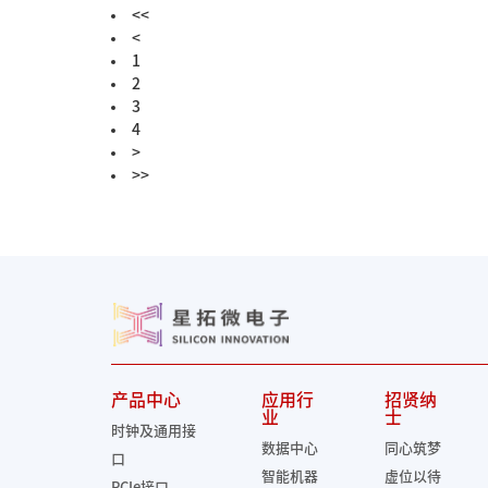
<<
<
1
2
3
4
>
>>
产品中心
应用行
招贤纳
业
士
时钟及通用接
数据中心
同心筑梦
口
智能机器
虚位以待
PCIe接口