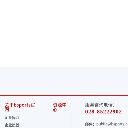
关于bsports官
资源中
服务咨询电话：
网
心
028-85222902
企业简介
邮件：public@bsports.
企业愿景